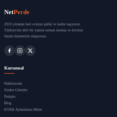
Ümraniye
Net
Perde
Üsküdar
2010 yılından beri evinize şıklık ve kalite taşıyoruz.
Türkiye'nin dört bir yanına uzman montaj ve ücretsiz
Zeytinburnu
ölçüm hizmetiyle ulaşıyoruz.
Kurumsal
Hakkımızda
Sizden Gelenler
İletişim
Blog
KVKK Aydınlatma Metni