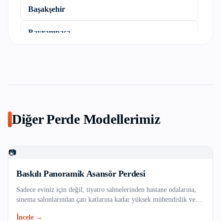
Başakşehir
Bayrampaşa
Beşiktaş
Beykoz
Beylikdüzü
Diğer Perde Modellerimiz
Beyoğlu
Büyükçekmece
📷
Çatalca
Baskılı Panoramik Asansör Perdesi
Sadece eviniz için değil; tiyatro sahnelerinden hastane odalarına,
Çekmeköy
sinema salonlarından çatı katlarına kadar yüksek mühendislik ve
özel teknik kumaşlar gerektiren profesyonel projelerinizde,
İncele →
Esenler
güvenlik standartlarına tam uyumlu ve dayanıklı endüstriyel perde