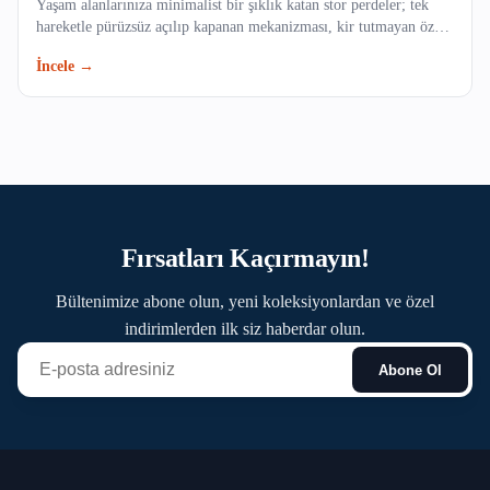
Yaşam alanlarınıza minimalist bir şıklık katan stor perdeler; tek
Maltepe
hareketle pürüzsüz açılıp kapanan mekanizması, kir tutmayan özel
dokulu kumaş seçenekleri ve uzun ömürlü yapısıyla evinizin veya
İncele →
Pendik
ofisinizin vazgeçilmezi olacak. Işığı dilediğiniz gibi filtreleyerek
mekanlarınıza ferah bir atmosfer kazandırın.
Sancaktepe
Sarıyer
Silivri
Fırsatları Kaçırmayın!
Sultanbeyli
Bültenimize abone olun, yeni koleksiyonlardan ve özel
Sultangazi
indirimlerden ilk siz haberdar olun.
Abone Ol
Şile
Şişli
Tuzla