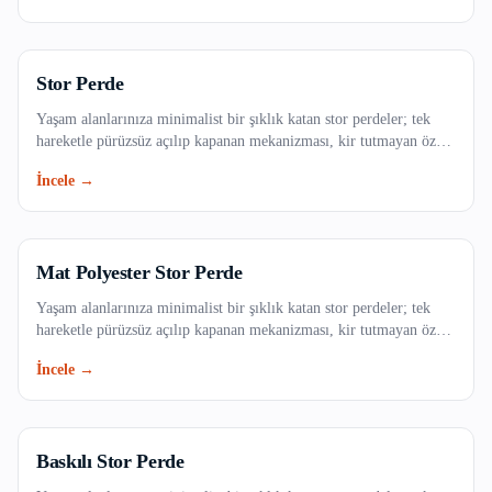
çözümleri.
Esenyurt
Stor Perde
Eyüpsultan
Yaşam alanlarınıza minimalist bir şıklık katan stor perdeler; tek
hareketle pürüzsüz açılıp kapanan mekanizması, kir tutmayan özel
Fatih
dokulu kumaş seçenekleri ve uzun ömürlü yapısıyla evinizin veya
İncele →
ofisinizin vazgeçilmezi olacak. Işığı dilediğiniz gibi filtreleyerek
Gaziosmanpaşa
mekanlarınıza ferah bir atmosfer kazandırın.
Güngören
Mat Polyester Stor Perde
Kadıköy
Yaşam alanlarınıza minimalist bir şıklık katan stor perdeler; tek
hareketle pürüzsüz açılıp kapanan mekanizması, kir tutmayan özel
dokulu kumaş seçenekleri ve uzun ömürlü yapısıyla evinizin veya
Kağıthane
İncele →
ofisinizin vazgeçilmezi olacak. Işığı dilediğiniz gibi filtreleyerek
mekanlarınıza ferah bir atmosfer kazandırın.
Kartal
Küçükçekmece
Baskılı Stor Perde