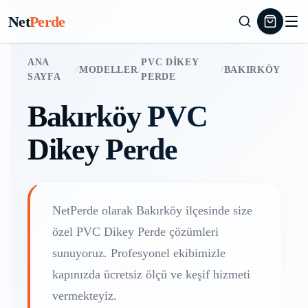
Net
Perde
ANA
PVC DIKEY
/
MODELLER
/
/
BAKIRKÖY
SAYFA
PERDE
Bakırköy
PVC
Dikey Perde
NetPerde olarak
Bakırköy
ilçesinde size
özel
PVC Dikey Perde
çözümleri
sunuyoruz. Profesyonel ekibimizle
kapınızda ücretsiz ölçü ve keşif hizmeti
vermekteyiz.