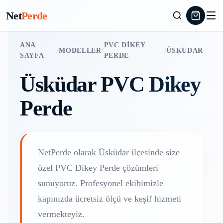
Net
Perde
ANA
PVC DIKEY
/
MODELLER
/
/
ÜSKÜDAR
SAYFA
PERDE
Üsküdar
PVC Dikey
Perde
NetPerde olarak
Üsküdar
ilçesinde size
özel
PVC Dikey Perde
çözümleri
sunuyoruz. Profesyonel ekibimizle
kapınızda ücretsiz ölçü ve keşif hizmeti
vermekteyiz.