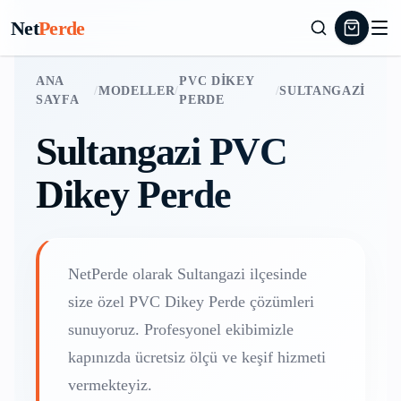
Net
Perde
ANA
PVC DIKEY
/
MODELLER
/
/
SULTANGAZI
SAYFA
PERDE
Sultangazi
PVC
Dikey Perde
NetPerde olarak
Sultangazi
ilçesinde
size özel
PVC Dikey Perde
çözümleri
sunuyoruz. Profesyonel ekibimizle
kapınızda ücretsiz ölçü ve keşif hizmeti
vermekteyiz.