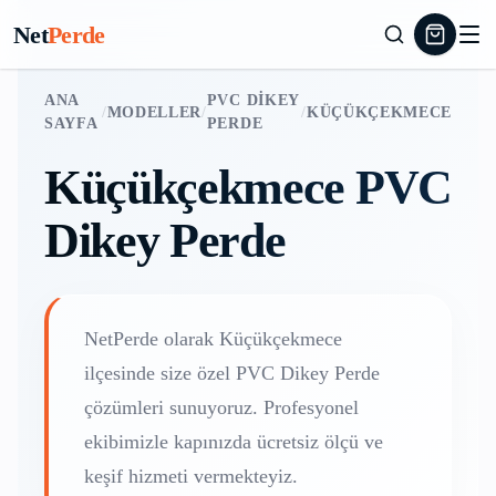
Net
Perde
ANA
PVC DIKEY
/
MODELLER
/
/
KÜÇÜKÇEKMECE
SAYFA
PERDE
Küçükçekmece
PVC
Dikey Perde
NetPerde olarak
Küçükçekmece
ilçesinde size özel
PVC Dikey Perde
çözümleri sunuyoruz. Profesyonel
ekibimizle kapınızda ücretsiz ölçü ve
keşif hizmeti vermekteyiz.