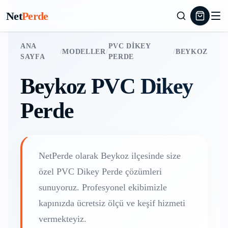
Net
Perde
ANA
PVC DIKEY
/
MODELLER
/
/
BEYKOZ
SAYFA
PERDE
Beykoz
PVC Dikey
Perde
NetPerde olarak
Beykoz
ilçesinde size
özel
PVC Dikey Perde
çözümleri
sunuyoruz. Profesyonel ekibimizle
kapınızda ücretsiz ölçü ve keşif hizmeti
vermekteyiz.