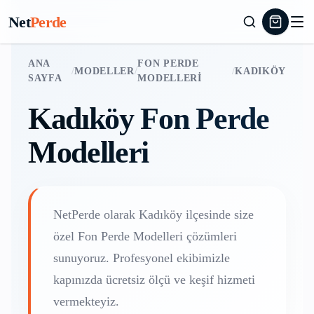
Net
Perde
ANA
FON PERDE
/
MODELLER
/
/
KADIKÖY
SAYFA
MODELLERI
Kadıköy
Fon Perde
Modelleri
NetPerde olarak
Kadıköy
ilçesinde size
özel
Fon Perde Modelleri
çözümleri
sunuyoruz. Profesyonel ekibimizle
kapınızda ücretsiz ölçü ve keşif hizmeti
vermekteyiz.