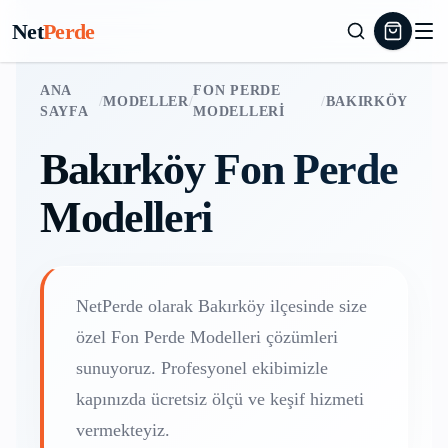
Net
Perde
ANA
FON PERDE
/
MODELLER
/
/
BAKIRKÖY
SAYFA
MODELLERI
Bakırköy
Fon Perde
Modelleri
NetPerde olarak
Bakırköy
ilçesinde size
özel
Fon Perde Modelleri
çözümleri
sunuyoruz. Profesyonel ekibimizle
kapınızda ücretsiz ölçü ve keşif hizmeti
vermekteyiz.