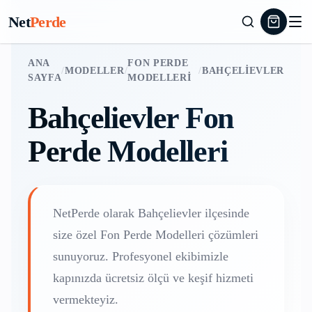
Net
Perde
ANA
FON PERDE
/
MODELLER
/
/
BAHÇELIEVLER
SAYFA
MODELLERI
Bahçelievler
Fon
Perde Modelleri
NetPerde olarak
Bahçelievler
ilçesinde
size özel
Fon Perde Modelleri
çözümleri
sunuyoruz. Profesyonel ekibimizle
kapınızda ücretsiz ölçü ve keşif hizmeti
vermekteyiz.