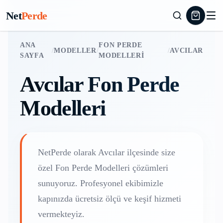
Net
Perde
ANA
FON PERDE
/
MODELLER
/
/
AVCILAR
SAYFA
MODELLERI
Avcılar
Fon Perde
Modelleri
NetPerde olarak
Avcılar
ilçesinde size
özel
Fon Perde Modelleri
çözümleri
sunuyoruz. Profesyonel ekibimizle
kapınızda ücretsiz ölçü ve keşif hizmeti
vermekteyiz.