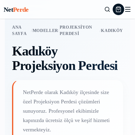
Net
Perde
ANA
PROJEKSIYON
/
MODELLER
/
/
KADIKÖY
SAYFA
PERDESI
Kadıköy
Projeksiyon Perdesi
NetPerde olarak
Kadıköy
ilçesinde size
özel
Projeksiyon Perdesi
çözümleri
sunuyoruz. Profesyonel ekibimizle
kapınızda ücretsiz ölçü ve keşif hizmeti
vermekteyiz.