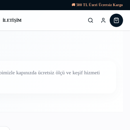
🚚
500
TL Üzeri Ücretsiz Kargo
İLETIŞIM
imizle kapınızda ücretsiz ölçü ve keşif hizmeti