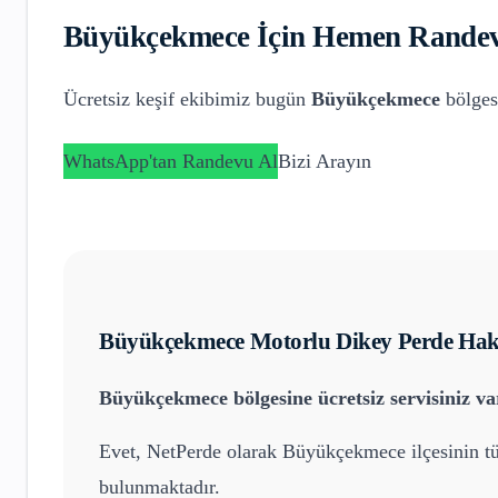
Büyükçekmece
İçin Hemen Randev
Ücretsiz keşif ekibimiz bugün
Büyükçekmece
bölges
WhatsApp'tan Randevu Al
Bizi Arayın
Büyükçekmece
Motorlu Dikey Perde
Hakk
Büyükçekmece
bölgesine ücretsiz servisiniz v
Evet, NetPerde olarak
Büyükçekmece
ilçesinin t
bulunmaktadır.