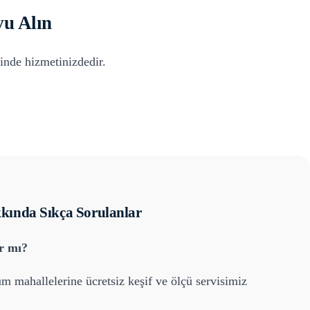
u Alın
inde hizmetinizdedir.
ında Sıkça Sorulanlar
ar mı?
üm mahallelerine ücretsiz keşif ve ölçü servisimiz