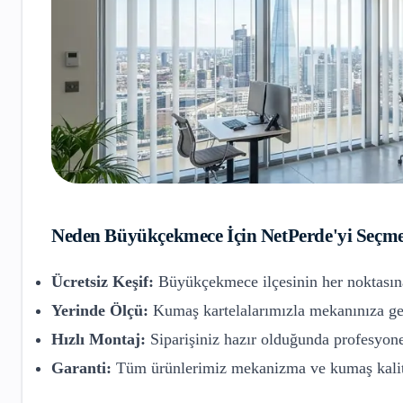
Neden
Büyükçekmece
İçin NetPerde'yi Seçme
Ücretsiz Keşif:
Büyükçekmece
ilçesinin her noktasın
Yerinde Ölçü:
Kumaş kartelalarımızla mekanınıza gel
Hızlı Montaj:
Siparişiniz hazır olduğunda profesyone
Garanti:
Tüm ürünlerimiz mekanizma ve kumaş kalite