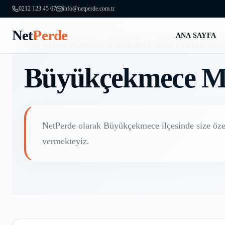
0212 123 45 67
info@netperde.com.tr
Net
Perde
ANA SAYFA
ANA SAYFA
/
MODELLER
/
MOTORLU DIKEY PERDE
/
BÜ
Büyükçekmece
M
NetPerde olarak
Büyükçekmece
ilçesinde size öz
vermekteyiz.