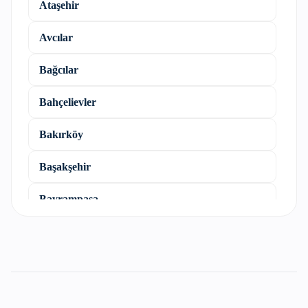
Ataşehir
Avcılar
Bağcılar
Bahçelievler
Bakırköy
Başakşehir
Bayrampaşa
Beşiktaş
Beykoz
Beylikdüzü