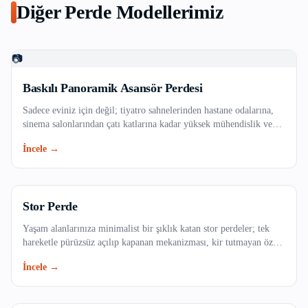
Diğer Perde Modellerimiz
Beyoğlu
Büyükçekmece
📷
Çatalca
Baskılı Panoramik Asansör Perdesi
Sadece eviniz için değil; tiyatro sahnelerinden hastane odalarına,
Çekmeköy
sinema salonlarından çatı katlarına kadar yüksek mühendislik ve
özel teknik kumaşlar gerektiren profesyonel projelerinizde,
İncele →
Esenler
güvenlik standartlarına tam uyumlu ve dayanıklı endüstriyel perde
çözümleri.
Esenyurt
Stor Perde
Eyüpsultan
Yaşam alanlarınıza minimalist bir şıklık katan stor perdeler; tek
hareketle pürüzsüz açılıp kapanan mekanizması, kir tutmayan özel
Fatih
dokulu kumaş seçenekleri ve uzun ömürlü yapısıyla evinizin veya
İncele →
ofisinizin vazgeçilmezi olacak. Işığı dilediğiniz gibi filtreleyerek
Gaziosmanpaşa
mekanlarınıza ferah bir atmosfer kazandırın.