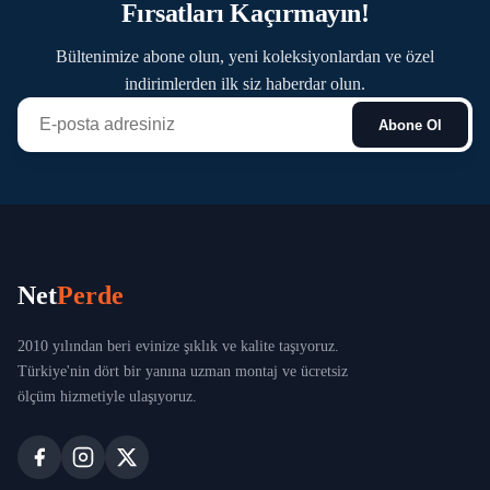
Fırsatları Kaçırmayın!
Sultanbeyli
Bültenimize abone olun, yeni koleksiyonlardan ve özel
Sultangazi
indirimlerden ilk siz haberdar olun.
Abone Ol
Şile
Şişli
Tuzla
Ümraniye
Net
Perde
Üsküdar
2010 yılından beri evinize şıklık ve kalite taşıyoruz.
Türkiye'nin dört bir yanına uzman montaj ve ücretsiz
Zeytinburnu
ölçüm hizmetiyle ulaşıyoruz.