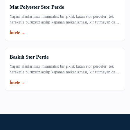
Güngören
Mat Polyester Stor Perde
Kadıköy
Yaşam alanlarınıza minimalist bir şıklık katan stor perdeler; tek
hareketle pürüzsüz açılıp kapanan mekanizması, kir tutmayan özel
dokulu kumaş seçenekleri ve uzun ömürlü yapısıyla evinizin veya
Kağıthane
İncele →
ofisinizin vazgeçilmezi olacak. Işığı dilediğiniz gibi filtreleyerek
mekanlarınıza ferah bir atmosfer kazandırın.
Kartal
Küçükçekmece
Baskılı Stor Perde
Yaşam alanlarınıza minimalist bir şıklık katan stor perdeler; tek
Maltepe
hareketle pürüzsüz açılıp kapanan mekanizması, kir tutmayan özel
dokulu kumaş seçenekleri ve uzun ömürlü yapısıyla evinizin veya
İncele →
Pendik
ofisinizin vazgeçilmezi olacak. Işığı dilediğiniz gibi filtreleyerek
mekanlarınıza ferah bir atmosfer kazandırın.
Sancaktepe
Sarıyer
Silivri