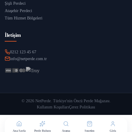
Şişli Perdeci
Ataşehir Perdeci
Tüm Hizmet Bölgeleri
İletişim
0212 123 45 67
info@netperde.com.tr
©
2026
NetPerde
. Türkiye'nin Öncü Perde Mağazası.
Kullanım Koşulları
Çerez Politikası
Ana Sayfa
Perde Bulucu
Arama
Sepetim
Giriş