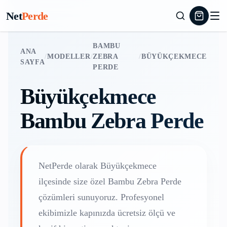
Net
Perde
BAMBU
ANA
/
MODELLER
/
ZEBRA
/
BÜYÜKÇEKMECE
SAYFA
PERDE
Büyükçekmece
Bambu Zebra Perde
NetPerde olarak
Büyükçekmece
ilçesinde size özel
Bambu Zebra Perde
çözümleri sunuyoruz. Profesyonel
ekibimizle kapınızda ücretsiz ölçü ve