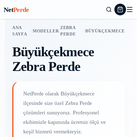
Net
Perde
ANA
ZEBRA
/
MODELLER
/
/
BÜYÜKÇEKMECE
SAYFA
PERDE
Büyükçekmece
Zebra Perde
NetPerde olarak
Büyükçekmece
ilçesinde size özel
Zebra Perde
çözümleri sunuyoruz. Profesyonel
ekibimizle kapınızda ücretsiz ölçü ve
keşif hizmeti vermekteyiz.