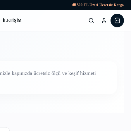
🚚
500
TL Üzeri Ücretsiz Kargo
İLETIŞIM
zle kapınızda ücretsiz ölçü ve keşif hizmeti