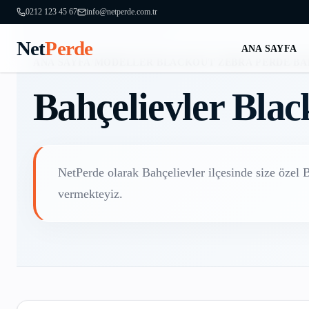
0212 123 45 67
info@netperde.com.tr
Net
Perde
ANA SAYFA
ANA SAYFA
/
MODELLER
/
BLACKOUT ZEBRA PERDE
/
BA
Bahçelievler
Blac
NetPerde olarak
Bahçelievler
ilçesinde size özel
B
vermekteyiz.