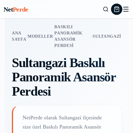
Net
Perde
BASKILI
ANA
PANORAMIK
/
MODELLER
/
/
SULTANGAZI
SAYFA
ASANSÖR
PERDESI
Sultangazi
Baskılı
Panoramik Asansör
Perdesi
NetPerde olarak
Sultangazi
ilçesinde
size özel
Baskılı Panoramik Asansör