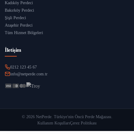
Kadıköy Perdeci
Bakırköy Perdeci
Şişli Perdeci
Ataşehir Perdeci
Tüm Hizmet Bölgeleri
İletişim
0212 123 45 67
info@netperde.com.tr
©
2026
NetPerde
. Türkiye'nin Öncü Perde Mağazası.
Kullanım Koşulları
Çerez Politikası