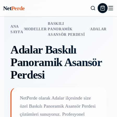
Net
Perde
BASKILI
ANA
/
MODELLER
/
PANORAMIK
/
ADALAR
SAYFA
ASANSÖR PERDESI
Adalar
Baskılı
Panoramik Asansör
Perdesi
NetPerde olarak
Adalar
ilçesinde size
özel
Baskılı Panoramik Asansör Perdesi
çözümleri sunuyoruz. Profesyonel