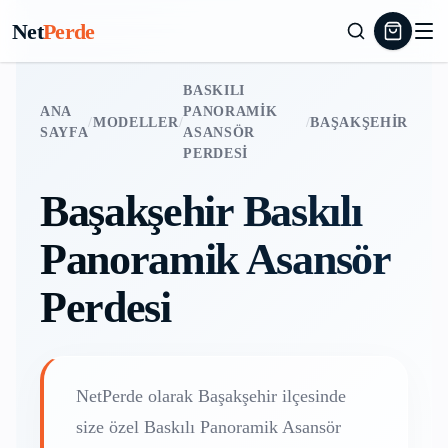
Net
Perde
BASKILI
ANA
PANORAMIK
/
MODELLER
/
/
BAŞAKŞEHIR
SAYFA
ASANSÖR
PERDESI
Başakşehir
Baskılı
Panoramik Asansör
Perdesi
NetPerde olarak
Başakşehir
ilçesinde
size özel
Baskılı Panoramik Asansör