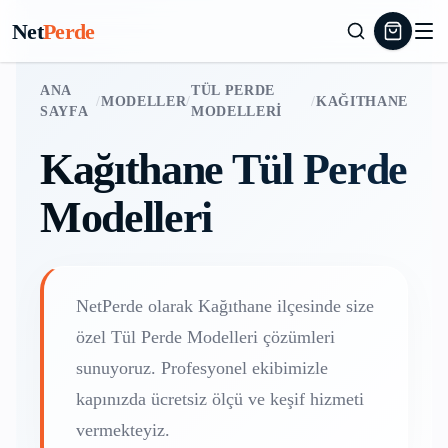
Net
Perde
ANA
TÜL PERDE
/
MODELLER
/
/
KAĞITHANE
SAYFA
MODELLERI
Kağıthane
Tül Perde
Modelleri
NetPerde olarak
Kağıthane
ilçesinde size
özel
Tül Perde Modelleri
çözümleri
sunuyoruz. Profesyonel ekibimizle
kapınızda ücretsiz ölçü ve keşif hizmeti
vermekteyiz.