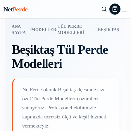
Net
Perde
ANA
TÜL PERDE
/
MODELLER
/
/
BEŞIKTAŞ
SAYFA
MODELLERI
Beşiktaş
Tül Perde
Modelleri
NetPerde olarak
Beşiktaş
ilçesinde size
özel
Tül Perde Modelleri
çözümleri
sunuyoruz. Profesyonel ekibimizle
kapınızda ücretsiz ölçü ve keşif hizmeti
vermekteyiz.