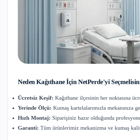
Neden
Kağıthane
İçin NetPerde'yi Seçmelisin
Ücretsiz Keşif:
Kağıthane
ilçesinin her noktasına ücr
Yerinde Ölçü:
Kumaş kartelalarımızla mekanınıza gel
Hızlı Montaj:
Siparişiniz hazır olduğunda profesyone
Garanti:
Tüm ürünlerimiz mekanizma ve kumaş kalite