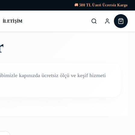
🚚
500
TL Üzeri Ücretsiz Kargo
İLETIŞIM
r
bimizle kapınızda ücretsiz ölçü ve keşif hizmeti