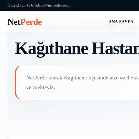
0212 123 45 67
info@netperde.com.tr
Net
Perde
ANA SAYFA
ANA SAYFA
/
MODELLER
/
HASTANE VE AYIRICI PERDE
Kağıthane
Hastan
NetPerde olarak
Kağıthane
ilçesinde size özel
Has
vermekteyiz.