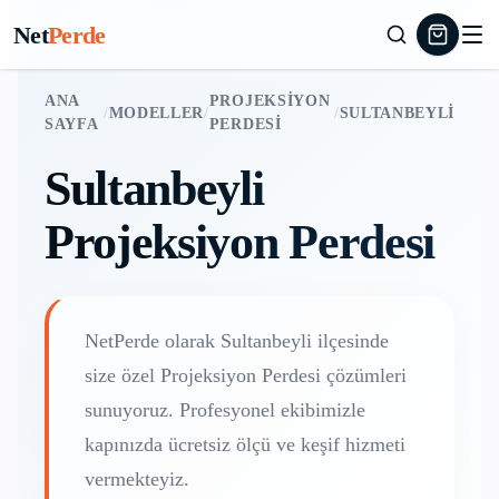
Net
Perde
ANA
PROJEKSIYON
/
MODELLER
/
/
SULTANBEYLI
SAYFA
PERDESI
Sultanbeyli
Projeksiyon Perdesi
NetPerde olarak
Sultanbeyli
ilçesinde
size özel
Projeksiyon Perdesi
çözümleri
sunuyoruz. Profesyonel ekibimizle
kapınızda ücretsiz ölçü ve keşif hizmeti
vermekteyiz.