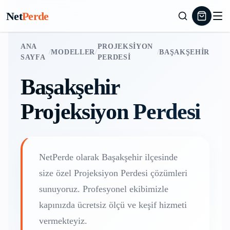
Net
Perde
ANA
PROJEKSIYON
/
MODELLER
/
/
BAŞAKŞEHIR
SAYFA
PERDESI
Başakşehir
Projeksiyon Perdesi
NetPerde olarak
Başakşehir
ilçesinde
size özel
Projeksiyon Perdesi
çözümleri
sunuyoruz. Profesyonel ekibimizle
kapınızda ücretsiz ölçü ve keşif hizmeti
vermekteyiz.