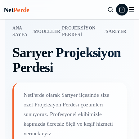
Net
Perde
ANA
PROJEKSIYON
/
MODELLER
/
/
SARIYER
SAYFA
PERDESI
Sarıyer
Projeksiyon
Perdesi
NetPerde olarak
Sarıyer
ilçesinde size
özel
Projeksiyon Perdesi
çözümleri
sunuyoruz. Profesyonel ekibimizle
kapınızda ücretsiz ölçü ve keşif hizmeti
vermekteyiz.