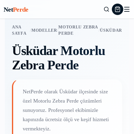
Net
Perde
ANA
MOTORLU ZEBRA
/
MODELLER
/
/
ÜSKÜDAR
SAYFA
PERDE
Üsküdar
Motorlu
Zebra Perde
NetPerde olarak
Üsküdar
ilçesinde size
özel
Motorlu Zebra Perde
çözümleri
sunuyoruz. Profesyonel ekibimizle
kapınızda ücretsiz ölçü ve keşif hizmeti
vermekteyiz.