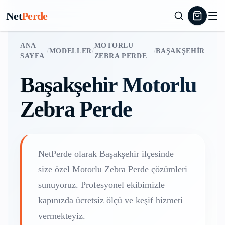
Net
Perde
ANA
MOTORLU
/
MODELLER
/
/
BAŞAKŞEHIR
SAYFA
ZEBRA PERDE
Başakşehir
Motorlu
Zebra Perde
NetPerde olarak
Başakşehir
ilçesinde
size özel
Motorlu Zebra Perde
çözümleri
sunuyoruz. Profesyonel ekibimizle
kapınızda ücretsiz ölçü ve keşif hizmeti
vermekteyiz.