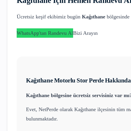
Kağıthane
İçin Hemen Randevu Al
Ücretsiz keşif ekibimiz bugün
Kağıthane
bölgesinde 
WhatsApp'tan Randevu Al
Bizi Arayın
Kağıthane
Motorlu Stor Perde
Hakkında 
Kağıthane
bölgesine ücretsiz servisiniz var mı
Evet, NetPerde olarak
Kağıthane
ilçesinin tüm ma
bulunmaktadır.