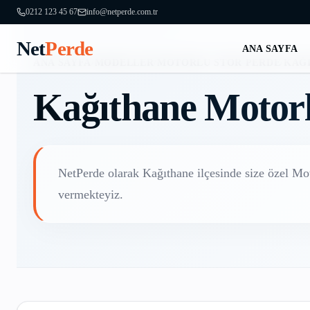
0212 123 45 67
info@netperde.com.tr
Net
Perde
ANA SAYFA
ANA SAYFA
/
MODELLER
/
MOTORLU STOR PERDE
/
KAĞ
Kağıthane
Motorl
NetPerde olarak
Kağıthane
ilçesinde size özel
Mot
vermekteyiz.