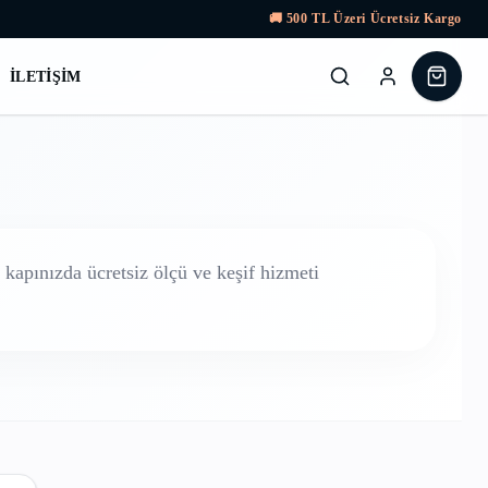
🚚
500
TL Üzeri Ücretsiz Kargo
İLETIŞIM
kapınızda ücretsiz ölçü ve keşif hizmeti