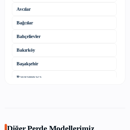
Avcılar
Bağcılar
Bahçelievler
Bakırköy
Başakşehir
Bayrampaşa
Beşiktaş
Beykoz
Beylikdüzü
Diğer Perde Modellerimiz