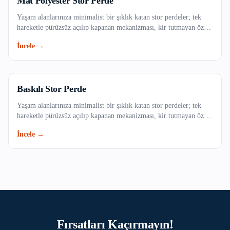
Mat Polyester Stor Perde
Kadıköy
Yaşam alanlarınıza minimalist bir şıklık katan stor perdeler; tek
hareketle pürüzsüz açılıp kapanan mekanizması, kir tutmayan özel
dokulu kumaş seçenekleri ve uzun ömürlü yapısıyla evinizin veya
Kağıthane
İncele →
ofisinizin vazgeçilmezi olacak. Işığı dilediğiniz gibi filtreleyerek
mekanlarınıza ferah bir atmosfer kazandırın.
Kartal
Küçükçekmece
Baskılı Stor Perde
Yaşam alanlarınıza minimalist bir şıklık katan stor perdeler; tek
Maltepe
hareketle pürüzsüz açılıp kapanan mekanizması, kir tutmayan özel
dokulu kumaş seçenekleri ve uzun ömürlü yapısıyla evinizin veya
İncele →
Pendik
ofisinizin vazgeçilmezi olacak. Işığı dilediğiniz gibi filtreleyerek
mekanlarınıza ferah bir atmosfer kazandırın.
Sancaktepe
Sarıyer
Silivri
Fırsatları Kaçırmayın!