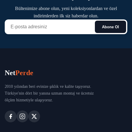
Sultanbeyli
Bültenimize abone olun, yeni koleksiyonlardan ve özel
Sultangazi
indirimlerden ilk siz haberdar olun.
Abone Ol
Şile
Şişli
Tuzla
Ümraniye
Net
Perde
Üsküdar
2010 yılından beri evinize şıklık ve kalite taşıyoruz.
Türkiye'nin dört bir yanına uzman montaj ve ücretsiz
Zeytinburnu
ölçüm hizmetiyle ulaşıyoruz.