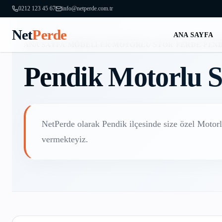
0212 123 45 67
info@netperde.com.tr
Net
Perde
ANA SAYFA
ANA SAYFA
/
MODELLER
/
MOTORLU STOR PERDE
/
PEN
Pendik
Motorlu S
NetPerde olarak
Pendik
ilçesinde size özel
Motorl
vermekteyiz.