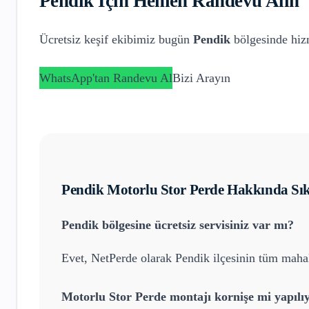
Pendik
İçin Hemen Randevu Alın
Ücretsiz keşif ekibimiz bugün
Pendik
bölgesinde hizm
WhatsApp'tan Randevu Al
Bizi Arayın
Pendik
Motorlu Stor Perde
Hakkında Sık
Pendik
bölgesine ücretsiz servisiniz var mı?
Evet, NetPerde olarak
Pendik
ilçesinin tüm mahal
Motorlu Stor Perde
montajı kornişe mi yapılı