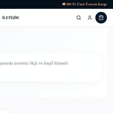
🚚
500
TL Üzeri Ücretsiz Kargo
İLETIŞIM
ınızda ücretsiz ölçü ve keşif hizmeti