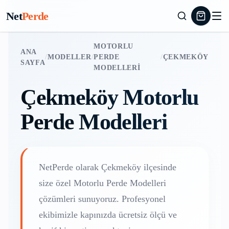
Net
Perde
MOTORLU
ANA
/
MODELLER
/
PERDE
/
ÇEKMEKÖY
SAYFA
MODELLERI
Çekmeköy
Motorlu
Perde Modelleri
NetPerde olarak
Çekmeköy
ilçesinde
size özel
Motorlu Perde Modelleri
çözümleri sunuyoruz. Profesyonel
ekibimizle kapınızda ücretsiz ölçü ve