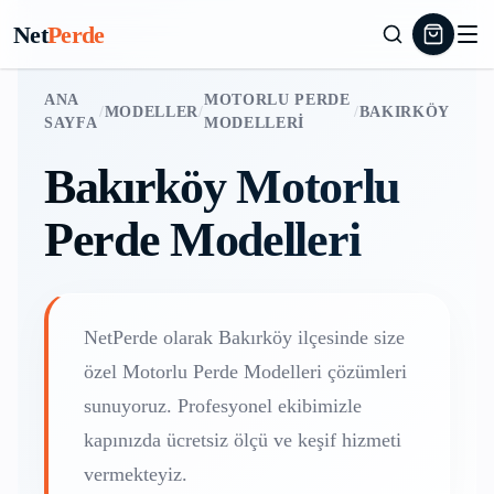
Net
Perde
ANA
MOTORLU PERDE
/
MODELLER
/
/
BAKIRKÖY
SAYFA
MODELLERI
Bakırköy
Motorlu
Perde Modelleri
NetPerde olarak
Bakırköy
ilçesinde size
özel
Motorlu Perde Modelleri
çözümleri
sunuyoruz. Profesyonel ekibimizle
kapınızda ücretsiz ölçü ve keşif hizmeti
vermekteyiz.