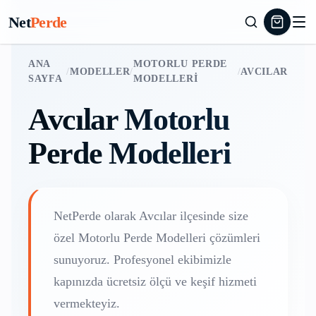
Net
Perde
ANA
MOTORLU PERDE
/
MODELLER
/
/
AVCILAR
SAYFA
MODELLERI
Avcılar
Motorlu
Perde Modelleri
NetPerde olarak
Avcılar
ilçesinde size
özel
Motorlu Perde Modelleri
çözümleri
sunuyoruz. Profesyonel ekibimizle
kapınızda ücretsiz ölçü ve keşif hizmeti
vermekteyiz.