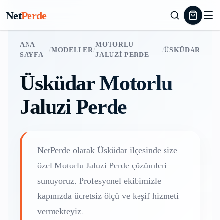
Net
Perde
ANA
MOTORLU
/
MODELLER
/
/
ÜSKÜDAR
SAYFA
JALUZI PERDE
Üsküdar
Motorlu
Jaluzi Perde
NetPerde olarak
Üsküdar
ilçesinde size
özel
Motorlu Jaluzi Perde
çözümleri
sunuyoruz. Profesyonel ekibimizle
kapınızda ücretsiz ölçü ve keşif hizmeti
vermekteyiz.