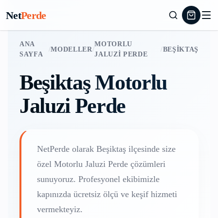
Net
Perde
ANA
MOTORLU
/
MODELLER
/
/
BEŞIKTAŞ
SAYFA
JALUZI PERDE
Beşiktaş
Motorlu
Jaluzi Perde
NetPerde olarak
Beşiktaş
ilçesinde size
özel
Motorlu Jaluzi Perde
çözümleri
sunuyoruz. Profesyonel ekibimizle
kapınızda ücretsiz ölçü ve keşif hizmeti
vermekteyiz.