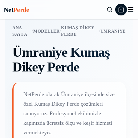
Net
Perde
ANA
KUMAŞ DIKEY
/
MODELLER
/
/
ÜMRANIYE
SAYFA
PERDE
Ümraniye
Kumaş
Dikey Perde
NetPerde olarak
Ümraniye
ilçesinde size
özel
Kumaş Dikey Perde
çözümleri
sunuyoruz. Profesyonel ekibimizle
kapınızda ücretsiz ölçü ve keşif hizmeti
vermekteyiz.