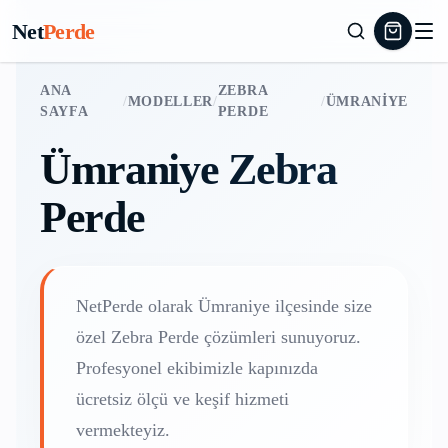
Net
Perde
ANA
ZEBRA
/
MODELLER
/
/
ÜMRANIYE
SAYFA
PERDE
Ümraniye
Zebra
Perde
NetPerde olarak
Ümraniye
ilçesinde size
özel
Zebra Perde
çözümleri sunuyoruz.
Profesyonel ekibimizle kapınızda
ücretsiz ölçü ve keşif hizmeti
vermekteyiz.