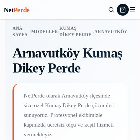
Net
Perde
ANA
KUMAŞ
/
MODELLER
/
/
ARNAVUTKÖY
SAYFA
DIKEY PERDE
Arnavutköy
Kumaş
Dikey Perde
NetPerde olarak
Arnavutköy
ilçesinde
size özel
Kumaş Dikey Perde
çözümleri
sunuyoruz. Profesyonel ekibimizle
kapınızda ücretsiz ölçü ve keşif hizmeti
vermekteyiz.