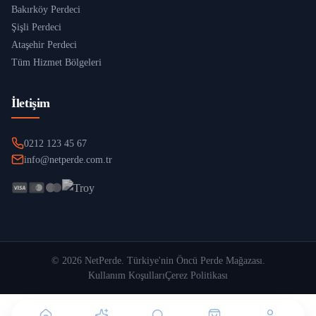
Bakırköy Perdeci
Şişli Perdeci
Ataşehir Perdeci
Tüm Hizmet Bölgeleri
İletişim
0212 123 45 67
info@netperde.com.tr
©
2026
NetPerde
. Türkiye'nin Öncü Perde Mağazası.
Kullanım Koşulları
Çerez Politikası