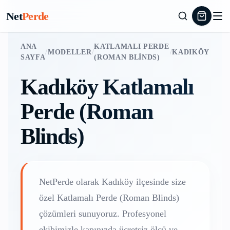
Net
Perde
ANA
KATLAMALI PERDE
/
MODELLER
/
/
KADIKÖY
SAYFA
(ROMAN BLINDS)
Kadıköy
Katlamalı
Perde (Roman
Blinds)
NetPerde olarak
Kadıköy
ilçesinde size
özel
Katlamalı Perde (Roman Blinds)
çözümleri sunuyoruz. Profesyonel
ekibimizle kapınızda ücretsiz ölçü ve