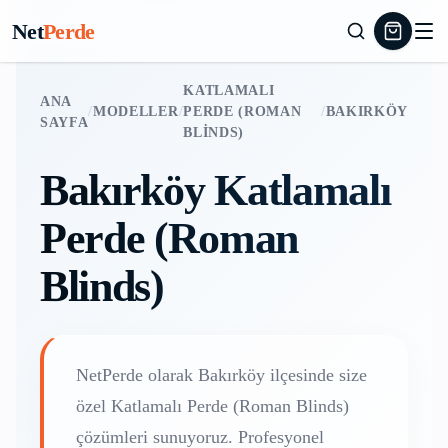
Net
Perde
KATLAMALI
ANA
/
MODELLER
/
PERDE (ROMAN
/
BAKIRKÖY
SAYFA
BLINDS)
Bakırköy
Katlamalı
Perde (Roman
Blinds)
NetPerde olarak
Bakırköy
ilçesinde size
özel
Katlamalı Perde (Roman Blinds)
çözümleri sunuyoruz. Profesyonel