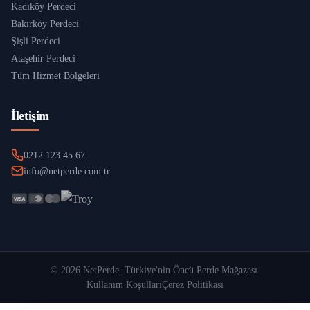
Kadıköy Perdeci
Bakırköy Perdeci
Şişli Perdeci
Ataşehir Perdeci
Tüm Hizmet Bölgeleri
İletişim
0212 123 45 67
info@netperde.com.tr
©
2026
NetPerde
. Türkiye'nin Öncü Perde Mağazası.
Kullanım Koşulları
Çerez Politikası