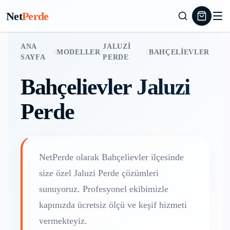
Net
Perde
ANA
JALUZI
/
MODELLER
/
/
BAHÇELIEVLER
SAYFA
PERDE
Bahçelievler
Jaluzi
Perde
NetPerde olarak
Bahçelievler
ilçesinde
size özel
Jaluzi Perde
çözümleri
sunuyoruz. Profesyonel ekibimizle
kapınızda ücretsiz ölçü ve keşif hizmeti
vermekteyiz.