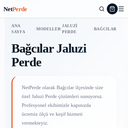
Net
Perde
ANA
JALUZI
/
MODELLER
/
/
BAĞCILAR
SAYFA
PERDE
Bağcılar
Jaluzi
Perde
NetPerde olarak
Bağcılar
ilçesinde size
özel
Jaluzi Perde
çözümleri sunuyoruz.
Profesyonel ekibimizle kapınızda
ücretsiz ölçü ve keşif hizmeti
vermekteyiz.