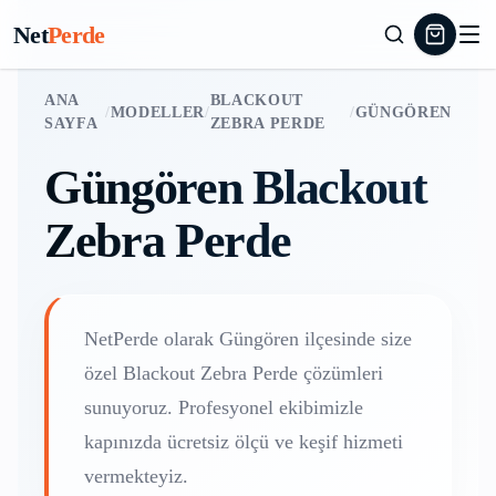
Net
Perde
ANA
BLACKOUT
/
MODELLER
/
/
GÜNGÖREN
SAYFA
ZEBRA PERDE
Güngören
Blackout
Zebra Perde
NetPerde olarak
Güngören
ilçesinde size
özel
Blackout Zebra Perde
çözümleri
sunuyoruz. Profesyonel ekibimizle
kapınızda ücretsiz ölçü ve keşif hizmeti
vermekteyiz.