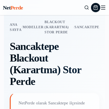
Net
Perde
BLACKOUT
ANA
/
MODELLER
/
(KARARTMA)
/
SANCAKTEPE
SAYFA
STOR PERDE
Sancaktepe
Blackout
(Karartma) Stor
Perde
NetPerde olarak
Sancaktepe
ilçesinde