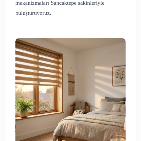
mekanizmaları
Sancaktepe
sakinleriyle
buluşturuyoruz.