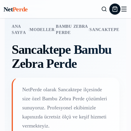
Net
Perde
ANA
BAMBU ZEBRA
/
MODELLER
/
/
SANCAKTEPE
SAYFA
PERDE
Sancaktepe
Bambu
Zebra Perde
NetPerde olarak
Sancaktepe
ilçesinde
size özel
Bambu Zebra Perde
çözümleri
sunuyoruz. Profesyonel ekibimizle
kapınızda ücretsiz ölçü ve keşif hizmeti
vermekteyiz.