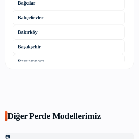
Bağcılar
Bahçelievler
Bakırköy
Başakşehir
Bayrampaşa
Beşiktaş
Beykoz
Beylikdüzü
Diğer Perde Modellerimiz
Beyoğlu
Büyükçekmece
📷