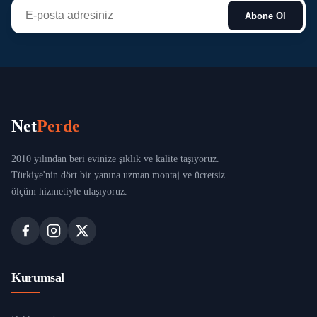
Abone Ol
Şile
Şişli
Tuzla
Ümraniye
Net
Perde
Üsküdar
2010 yılından beri evinize şıklık ve kalite taşıyoruz.
Türkiye'nin dört bir yanına uzman montaj ve ücretsiz
Zeytinburnu
ölçüm hizmetiyle ulaşıyoruz.
Kurumsal