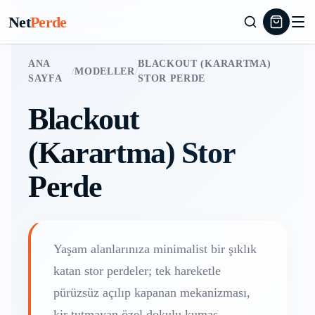
Net
Perde
ANA
BLACKOUT (KARARTMA)
/
MODELLER
/
SAYFA
STOR PERDE
Blackout
(Karartma) Stor
Perde
Yaşam alanlarınıza minimalist bir şıklık
katan stor perdeler; tek hareketle
pürüzsüz açılıp kapanan mekanizması,
kir tutmayan özel dokulu kumaş