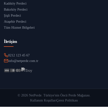
Kadıköy Perdeci
Bakırköy Perdeci
Şişli Perdeci
Ataşehir Perdeci
Tüm Hizmet Bölgeleri
İletişim
0212 123 45 67
info@netperde.com.tr
©
2026
NetPerde
. Türkiye'nin Öncü Perde Mağazası.
Kullanım Koşulları
Çerez Politikası