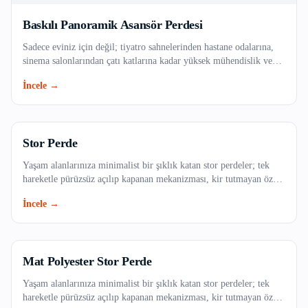
Çatalca
Baskılı Panoramik Asansör Perdesi
Sadece eviniz için değil; tiyatro sahnelerinden hastane odalarına,
Çekmeköy
sinema salonlarından çatı katlarına kadar yüksek mühendislik ve
özel teknik kumaşlar gerektiren profesyonel projelerinizde,
İncele →
Esenler
güvenlik standartlarına tam uyumlu ve dayanıklı endüstriyel perde
çözümleri.
Esenyurt
Stor Perde
Eyüpsultan
Yaşam alanlarınıza minimalist bir şıklık katan stor perdeler; tek
hareketle pürüzsüz açılıp kapanan mekanizması, kir tutmayan özel
Fatih
dokulu kumaş seçenekleri ve uzun ömürlü yapısıyla evinizin veya
İncele →
ofisinizin vazgeçilmezi olacak. Işığı dilediğiniz gibi filtreleyerek
Gaziosmanpaşa
mekanlarınıza ferah bir atmosfer kazandırın.
Güngören
Mat Polyester Stor Perde
Kadıköy
Yaşam alanlarınıza minimalist bir şıklık katan stor perdeler; tek
hareketle pürüzsüz açılıp kapanan mekanizması, kir tutmayan özel