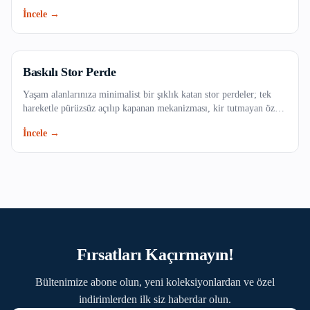
dokulu kumaş seçenekleri ve uzun ömürlü yapısıyla evinizin veya
Kağıthane
İncele →
ofisinizin vazgeçilmezi olacak. Işığı dilediğiniz gibi filtreleyerek
mekanlarınıza ferah bir atmosfer kazandırın.
Kartal
Küçükçekmece
Baskılı Stor Perde
Yaşam alanlarınıza minimalist bir şıklık katan stor perdeler; tek
Maltepe
hareketle pürüzsüz açılıp kapanan mekanizması, kir tutmayan özel
dokulu kumaş seçenekleri ve uzun ömürlü yapısıyla evinizin veya
İncele →
Pendik
ofisinizin vazgeçilmezi olacak. Işığı dilediğiniz gibi filtreleyerek
mekanlarınıza ferah bir atmosfer kazandırın.
Sancaktepe
Sarıyer
Silivri
Fırsatları Kaçırmayın!
Sultanbeyli
Bültenimize abone olun, yeni koleksiyonlardan ve özel
Sultangazi
indirimlerden ilk siz haberdar olun.