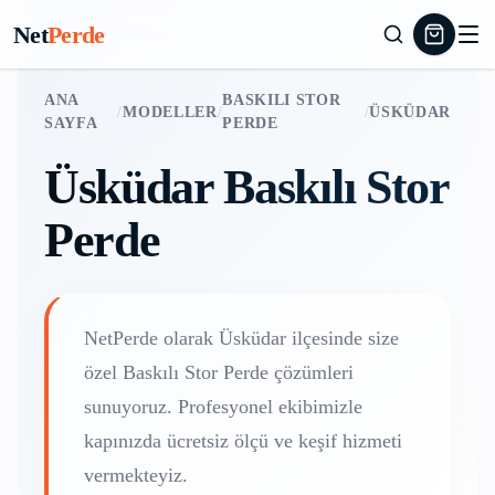
Net
Perde
ANA
BASKILI STOR
/
MODELLER
/
/
ÜSKÜDAR
SAYFA
PERDE
Üsküdar
Baskılı Stor
Perde
NetPerde olarak
Üsküdar
ilçesinde size
özel
Baskılı Stor Perde
çözümleri
sunuyoruz. Profesyonel ekibimizle
kapınızda ücretsiz ölçü ve keşif hizmeti
vermekteyiz.