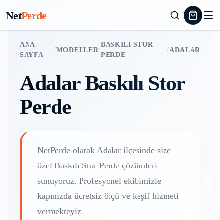
Net
Perde
ANA
BASKILI STOR
/
MODELLER
/
/
ADALAR
SAYFA
PERDE
Adalar
Baskılı Stor
Perde
NetPerde olarak
Adalar
ilçesinde size
özel
Baskılı Stor Perde
çözümleri
sunuyoruz. Profesyonel ekibimizle
kapınızda ücretsiz ölçü ve keşif hizmeti
vermekteyiz.