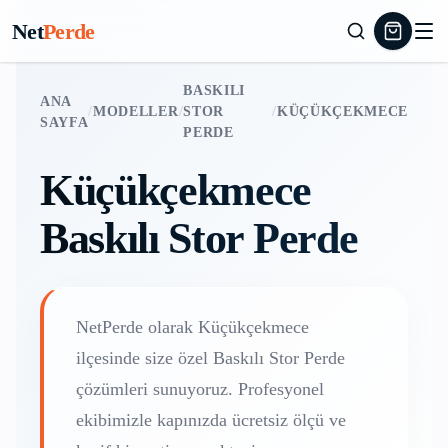
Net
Perde
BASKILI
ANA
/
MODELLER
/
STOR
/
KÜÇÜKÇEKMECE
SAYFA
PERDE
Küçükçekmece
Baskılı Stor Perde
NetPerde olarak
Küçükçekmece
ilçesinde size özel
Baskılı Stor Perde
çözümleri sunuyoruz. Profesyonel
ekibimizle kapınızda ücretsiz ölçü ve