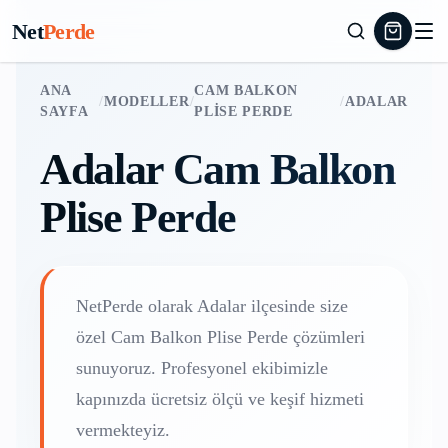
Net
Perde
ANA
CAM BALKON
/
MODELLER
/
/
ADALAR
SAYFA
PLISE PERDE
Adalar
Cam Balkon
Plise Perde
NetPerde olarak
Adalar
ilçesinde size
özel
Cam Balkon Plise Perde
çözümleri
sunuyoruz. Profesyonel ekibimizle
kapınızda ücretsiz ölçü ve keşif hizmeti
vermekteyiz.